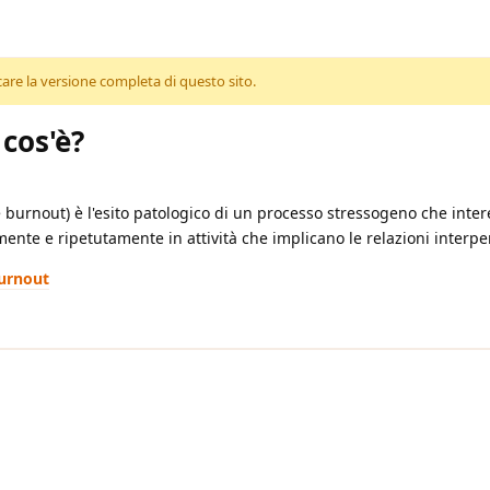
care la versione completa di questo sito.
 cos'è?
rnout) è l'esito patologico di un processo stressogeno che interes
nte e ripetutamente in attività che implicano le relazioni interpe
burnout